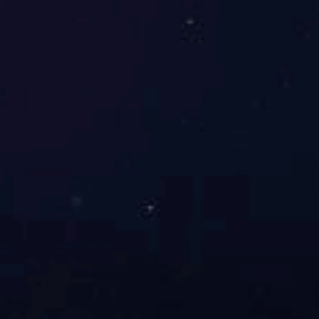
开云网页版·官方版在线登入-开云(中国) 成立于2001年11月
路村的南白路口，占地约7.8亩，是一家致力于高分子医用材料制
于一体的现代化高新技术民营企业。公司集中了一批锐意进取、勇
强大。经2004年的扩建，公司现有正式员工128人，其中大、中
有厂房、库房、办公及辅助设施建筑物约4000平方米，各种设备、设
查看详情
企业文化