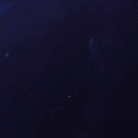
咨询
产品详情
产品咨询