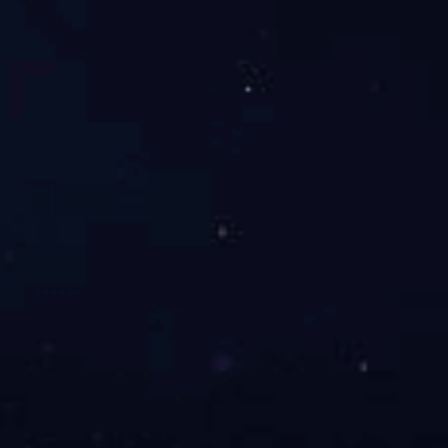
13日，注册资本300万元，公司地处北京市房山区琉璃河镇
品和现代医疗电子设备的研制开发并集生产、销售和服务
于创新的科技人才和管理人才，技术力量雄厚，经济实力
专以上学历41人，具有高、中级职称技术人员8人。公司现
施百余台，生产车间三个，固定资产约千万。.....